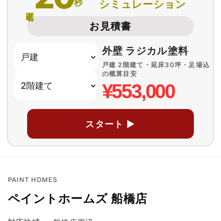
秒
シミュレーション
匿名
お見積書
外壁 ラジカル塗料
戸建 2階建て・延床30坪・足場込
の概算目安
¥553,000
スタート ▶
PAINT HOMES
ペイントホームズ 船橋店