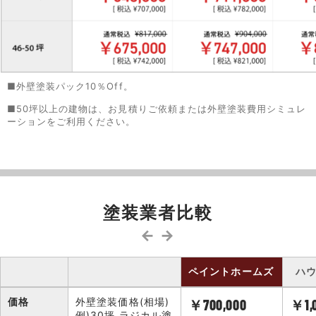
■外壁塗装パック10％Off。
■50坪以上の建物は、お見積りご依頼または外壁塗装費用シミュレ
ーションをご利用ください。
塗装業者比較
← →
ペイントホームズ
ハ
価格
外壁塗装価格(相場)
￥700,000
￥1,
例)30坪 ラジカル塗