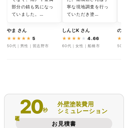
部分の錆も気になっ
寧な現地調査を行っ
み
ていました。…
ていただき塗…
っ
やま さん
しんじK さん
のぶ
★
★
★
★
★
5
★
★
★
★
★
4.66
★
★
50代｜男性｜習志野市
60代｜女性｜船橋市
50
20
外壁塗装費用
秒
シミュレーション
匿名
お見積書